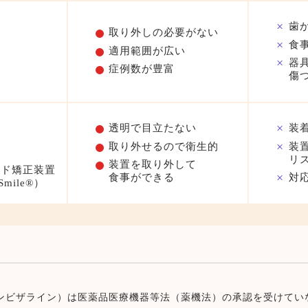
歯
取り外しの必要がない
食
適用範囲が広い
器
症例数が豊富
傷
透明で目立たない
装
取り外せるので衛生的
装
リ
装置を取り外して
イド矯正装置
食事ができる
対
mile®）
）（インビザライン）は医薬品医療機器等法（薬機法）の承認を受けて