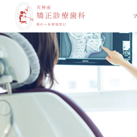
コ
ナ
ン
ビ
テ
ゲ
ン
ー
ツ
シ
へ
ョ
ス
ン
キ
に
ッ
移
プ
動