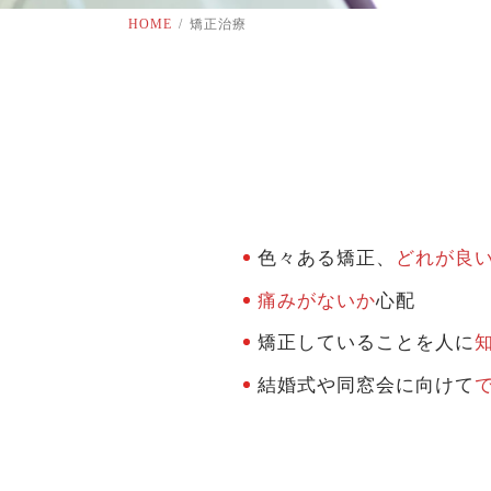
HOME
矯正治療
色々ある矯正、
どれが良
痛みがないか
心配
矯正していることを人に
結婚式や同窓会に向けて