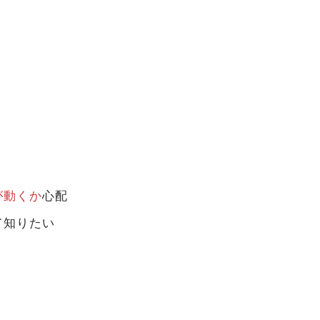
が動くか
心配
て知りたい