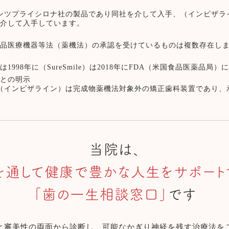
）はデンツプライシロナ社の製品であり同社を介して入手、（インビザ
を介して入手しています。
薬品医療機器等法（薬機法）の承認を受けているものは複数存在し
998年に（SureSmile）は2018年にFDA（米国食品医薬品
ことの明示
le）（インビザライン）は完成物薬機法対象外の矯正歯科装置であり
当院は、
を通して健康で
豊かな人生をサポート
「歯の一生相談窓口」
です
と審美性の両面から診断し、
可能なかぎり神経を残す治療法を